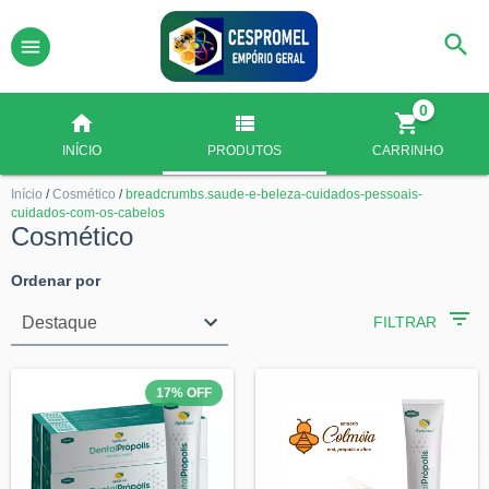
0
INÍCIO
PRODUTOS
CARRINHO
Início
/
Cosmético
/
breadcrumbs.saude-e-beleza-cuidados-pessoais-
cuidados-com-os-cabelos
Cosmético
Ordenar por
FILTRAR
17
%
OFF